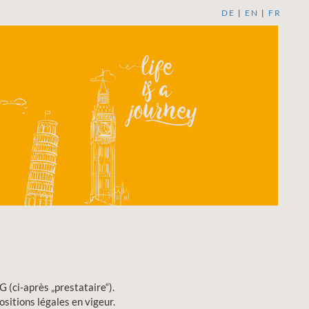
DE
|
EN
|
FR
 (ci-après „prestataire“).
ositions légales en vigeur.